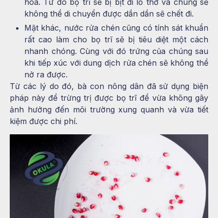
hoa. Từ đó bọ trĩ sẽ bị bịt đi lỗ thở và chúng sẽ
không thể di chuyển được dần dần sẽ chết đi.
Mặt khác, nước rửa chén cũng có tính sát khuẩn
rất cao làm cho bọ trĩ sẽ bị tiêu diệt một cách
nhanh chóng. Cùng với đó trứng của chúng sau
khi tiếp xúc với dung dịch rửa chén sẽ không thể
nở ra được.
Từ các lý do đó, bà con nông dân đã sử dụng biện
pháp này để trừng trị được bọ trĩ để vừa không gây
ảnh hưởng đến môi trường xung quanh và vừa tiết
kiệm được chi phí.