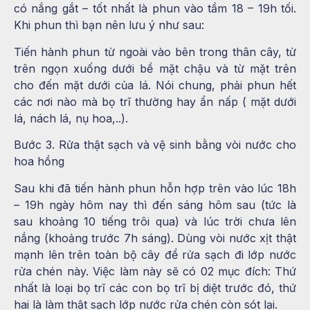
có nắng gắt – tốt nhất là phun vào tầm 18 – 19h tối.
Khi phun thì bạn nên lưu ý như sau:
Tiến hành phun từ ngoài vào bên trong thân cây, từ
trên ngọn xuống dưới bề mặt chậu và từ mặt trên
cho đến mặt dưới của lá. Nói chung, phải phun hết
các nơi nào mà bọ trĩ thường hay ẩn nấp ( mặt dưới
lá, nách lá, nụ hoa,..).
Bước 3. Rửa thật sạch và vệ sinh bằng vòi nước cho
hoa hồng
Sau khi đã tiến hành phun hỗn hợp trên vào lúc 18h
– 19h ngày hôm nay thì đến sáng hôm sau (tức là
sau khoảng 10 tiếng trôi qua) và lúc trời chưa lên
nắng (khoảng trước 7h sáng). Dùng vòi nước xịt thật
mạnh lên trên toàn bộ cây để rửa sạch đi lớp nước
rửa chén này. Việc làm này sẽ có 02 mục đích: Thứ
nhất là loại bọ trĩ các con bọ trĩ bị diệt trước đó, thứ
hai là làm thật sạch lớp nước rửa chén còn sót lại.