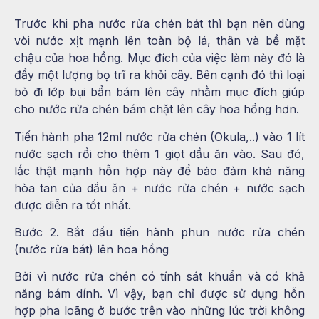
Trước khi pha nước rửa chén bát thì bạn nên dùng
vòi nước xịt mạnh lên toàn bộ lá, thân và bề mặt
chậu của hoa hồng. Mục đích của việc làm này đó là
đẩy một lượng bọ trĩ ra khỏi cây. Bên cạnh đó thì loại
bỏ đi lớp bụi bẩn bám lên cây nhằm mục đích giúp
cho nước rửa chén bám chặt lên cây hoa hồng hơn.
Tiến hành pha 12ml nước rửa chén (Okula,..) vào 1 lít
nước sạch rồi cho thêm 1 giọt dầu ăn vào. Sau đó,
lắc thật mạnh hỗn hợp này để bảo đảm khả năng
hòa tan của dầu ăn + nước rửa chén + nước sạch
được diễn ra tốt nhất.
Bước 2. Bắt đầu tiến hành phun nước rửa chén
(nước rửa bát) lên hoa hồng
Bởi vì nước rửa chén có tính sát khuẩn và có khả
năng bám dính. Vì vậy, bạn chỉ được sử dụng hỗn
hợp pha loãng ở bước trên vào những lúc trời không