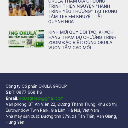
OKULA THAM GIA CHƯƠNG
TRÌNH THIỆN NGUYỆN “HÀNH
TRÌNH YÊU THƯƠNG” TẠI TRUNG
TÂM TRẺ EM KHUYẾT TẬT
QUỲNH HOA
KÍNH MỜI QUÝ ĐỐI TÁC, KHÁCH
HÀNG THAM DỰ CHƯƠNG TRÌNH
ZOOM ĐẶC BIỆT: CÙNG OKULA
VƯƠN TẦM CAO MỚI
Công ty Cổ phần OKULA GROUP
SĐT:
0877 668 118
Email:
okulagroup@gmail.com
Văn phòng: BT An Viên 22, Đường Thành Trung, Khu đô thị
Eurowindow Twin Park, Gia Lâm, Hà Nội, Việt Nam
Nhà máy sản xuất: Đường tỉnh 379, xã Tân Tiến, Văn Giang,
Hưng Yên