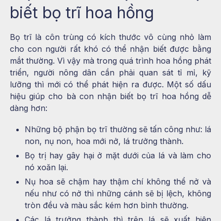
biết bọ trĩ hoa hồng
Bọ trĩ là côn trùng có kích thước vô cùng nhỏ làm
cho con người rất khó có thể nhận biết được bằng
mắt thường. Vì vậy mà trong quá trình hoa hồng phát
triển, người nông dân cần phải quan sát tỉ mỉ, kỹ
lưỡng thì mới có thể phát hiện ra được. Một số dấu
hiệu giúp cho bà con nhận biết bọ trĩ hoa hồng dễ
dàng hơn:
Những bộ phận bọ trĩ thường sẽ tấn công như: lá
non, nụ non, hoa mới nở, lá trưởng thành.
Bọ trị hay gây hại ở mặt dưới của lá và làm cho
nó xoăn lại.
Nụ hoa sẽ chậm hay thậm chí không thể nở và
nếu như có nở thì những cánh sẽ bị lệch, không
tròn đều và màu sắc kém hơn bình thường.
Các lá trưởng thành thì trên lá sẽ xuất hiện