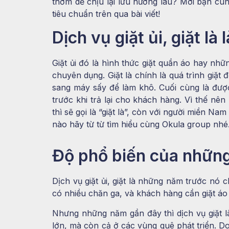
thơm dễ chịu lại lưu hương lâu? Mời bạn cùn
tiêu chuẩn trên qua bài viết!
Dịch vụ giặt ủi, giặt là l
Giặt ủi đó là hình thức giặt quần áo hay nhữ
chuyên dụng. Giặt là chính là quá trình giặt
sang máy sấy để làm khô. Cuối cùng là được
trước khi trả lại cho khách hàng. Vì thế nên 
thì sẽ gọi là “giặt là”, còn với người miền Nam
nào hãy từ từ tìm hiểu cùng Okula group nhé
Độ phổ biến của những 
Dịch vụ giặt ủi, giặt là những năm trước nó 
có nhiều chăn ga, và khách hàng cần giặt áo 
Nhưng những năm gần đây thì dịch vụ giặt l
lớn, mà còn cả ở các vùng quê phát triển. Do