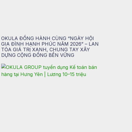
OKULA ĐỒNG HÀNH CÙNG “NGÀY HỘI
GIA ĐÌNH HẠNH PHÚC NĂM 2026” – LAN
TỎA GIÁ TRỊ XANH, CHUNG TAY XÂY
DỰNG CỘNG ĐỒNG BỀN VỮNG