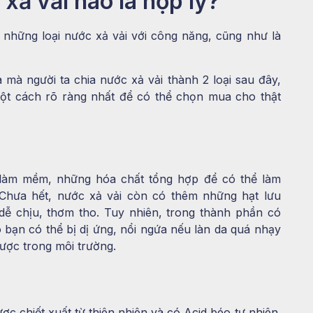
xả vải nào là hợp lý?
ều những loại nước xả vải với công năng, cũng như là
 mà người ta chia nước xả vải thành 2 loại sau đây,
một cách rõ ràng nhất để có thể chọn mua cho thật
, làm mềm, những hóa chất tổng hợp để có thể làm
Chưa hết, nước xả vải còn có thêm những hạt lưu
dễ chịu, thơm tho. Tuy nhiên, trong thành phần có
 bạn có thể bị dị ứng, nổi ngứa nếu làn da quá nhạy
ược trong môi trường.
ợc chiết xuất từ thiên nhiên và có Acid béo tự nhiên.