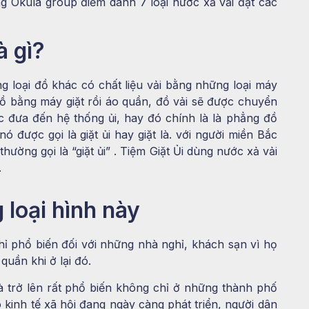
g Okula group điểm danh 7 loại nước xả vải đạt các
à gì?
ng loại đồ khác có chất liệu vải bằng những loại máy
 đồ bằng máy giặt rồi áo quần, đồ vải sẽ được chuyển
 đưa đến hệ thống ủi, hay đó chính là là phẳng đồ
nó được gọi là giặt ủi hay giặt là. với người miền Bắc
 thường gọi là “giặt ủi” . Tiệm Giặt Ủi dùng nước xả vải
.
loại hình này
chỉ phổ biến đối với những nhà nghỉ, khách sạn vì họ
quần khi ở lại đó.
à trở lên rất phổ biến không chỉ ở những thành phố
 kinh tế xã hội đang ngày càng phát triển, người dân