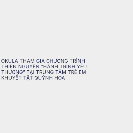
OKULA THAM GIA CHƯƠNG TRÌNH
THIỆN NGUYỆN “HÀNH TRÌNH YÊU
THƯƠNG” TẠI TRUNG TÂM TRẺ EM
KHUYẾT TẬT QUỲNH HOA