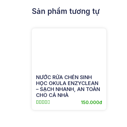
Sản phẩm tương tự
NƯỚC RỬA CHÉN SINH
HỌC OKULA ENZYCLEAN
– SẠCH NHANH, AN TOÀN
CHO CẢ NHÀ
150.000đ




