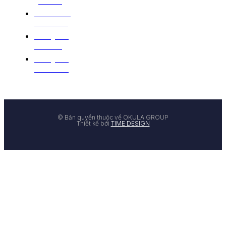
giao hàng
Chính sách
đổi trả hàng
Hướng dẫn
mua hàng
Hướng dẫn
thanh toán
© Bản quyền thuộc về OKULA GROUP
Thiết kế bởi
TIME DESIGN