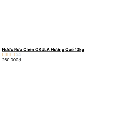
Nước Rửa Chén OKULA Hương Quế 10kg





5/5
260.000đ