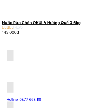
Nước Rửa Chén OKULA Hương Quế 3,6kg





4.5/5
143.000đ
VP: BT An Viên 22, Đường Thành Trung, Khu đô thị
Eurowindow Twin Park, Gia Lâm, Hà Nội
Nhà máy sản xuất: Đường tỉnh 379, xã Tân Tiến, Văn Giang,
Hưng Yên
Hotline: 0877 668 118