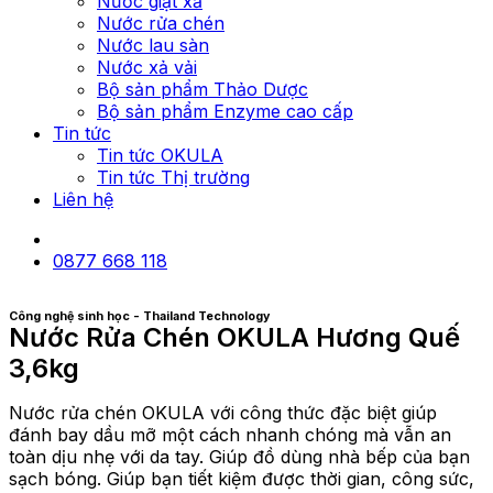
Nước giặt xả
Nước rửa chén
Nước lau sàn
Nước xả vải
Bộ sản phẩm Thảo Dược
Bộ sản phẩm Enzyme cao cấp
Tin tức
Tin tức OKULA
Tin tức Thị trường
Liên hệ
0877 668 118
Công nghệ sinh học - Thailand Technology
Nước Rửa Chén OKULA Hương Quế
3,6kg
Nước rửa chén OKULA với công thức đặc biệt giúp
đánh bay dầu mỡ một cách nhanh chóng mà vẫn an
toàn dịu nhẹ với da tay. Giúp đồ dùng nhà bếp của bạn
sạch bóng. Giúp bạn tiết kiệm được thời gian, công sức,