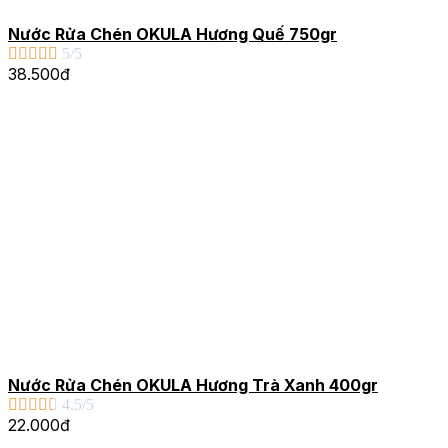
Nước Rửa Chén OKULA Hương Quế 750gr





5/5
38.500đ
Nước Rửa Chén OKULA Hương Trà Xanh 400gr





4.5/5
22.000đ