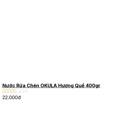
Nước Rửa Chén OKULA Hương Quế 400gr





4.5/5
22.000đ