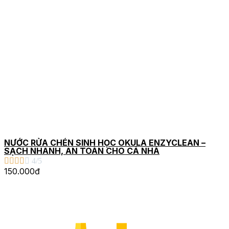
NƯỚC RỬA CHÉN SINH HỌC OKULA ENZYCLEAN –
SẠCH NHANH, AN TOÀN CHO CẢ NHÀ





4/5
150.000đ