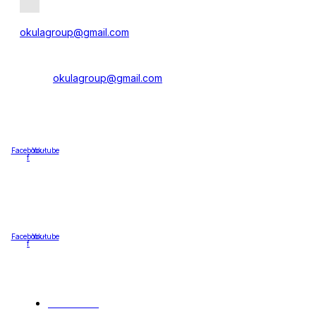
okulagroup@gmail.com
Công ty Cổ phần OKULA GROUP
SĐT:
0877 668 118
Email:
okulagroup@gmail.com
Văn phòng: BT An Viên 22, Đường Thành Trung, Khu đô thị
Eurowindow Twin Park, Gia Lâm, Hà Nội, Việt Nam
Nhà máy sản xuất: Đường tỉnh 379, xã Tân Tiến, Văn Giang,
Hưng Yên
Facebook-
Youtube
f
Công ty Cổ phần OKULA GROUP với các sản phẩm tiêu
dùng mang thương hiệu OKULA.
MST: 0110225849
Facebook-
Youtube
f
Liên kết
Chính sách