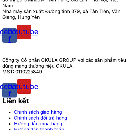
Nam
Nhà máy sản xuất: Đường tỉnh 379, xã Tân Tiến, Văn
Giang, Hưng Yên
cebook-
Youtube
f
Công ty Cổ phần OKULA GROUP với các sản phẩm tiêu
dùng mang thương hiệu OKULA.
MST: 0110225849
cebook-
Youtube
f
Liên kết
Chính sách giao hàng
Chính sách đổi trả hàng
Hướng dẫn mua hàng
Hướng dẫn thanh toán