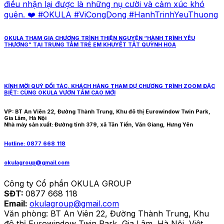
OKULA THAM GIA CHƯƠNG TRÌNH THIỆN NGUYỆN “HÀNH TRÌNH YÊU
THƯƠNG” TẠI TRUNG TÂM TRẺ EM KHUYẾT TẬT QUỲNH HOA
KÍNH MỜI QUÝ ĐỐI TÁC, KHÁCH HÀNG THAM DỰ CHƯƠNG TRÌNH ZOOM ĐẶC
BIỆT: CÙNG OKULA VƯƠN TẦM CAO MỚI
VP: BT An Viên 22, Đường Thành Trung, Khu đô thị Eurowindow Twin Park,
Gia Lâm, Hà Nội
Nhà máy sản xuất: Đường tỉnh 379, xã Tân Tiến, Văn Giang, Hưng Yên
Hotline: 0877 668 118
okulagroup@gmail.com
Công ty Cổ phần OKULA GROUP
SĐT:
0877 668 118
Email:
okulagroup@gmail.com
Văn phòng: BT An Viên 22, Đường Thành Trung, Khu
đô thị Eurowindow Twin Park, Gia Lâm, Hà Nội, Việt