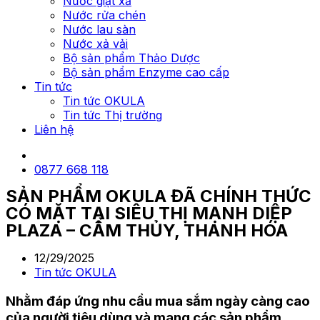
Nước giặt xả
Nước rửa chén
Nước lau sàn
Nước xả vải
Bộ sản phẩm Thảo Dược
Bộ sản phẩm Enzyme cao cấp
Tin tức
Tin tức OKULA
Tin tức Thị trường
Liên hệ
0877 668 118
SẢN PHẨM OKULA ĐÃ CHÍNH THỨC
CÓ MẶT TẠI SIÊU THỊ MẠNH DIỆP
PLAZA – CẨM THỦY, THANH HÓA
12/29/2025
Tin tức OKULA
Nhằm đáp ứng nhu cầu mua sắm ngày càng cao
của người tiêu dùng và mang các sản phẩm