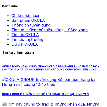
Danh mục
Chưa phân loại
Sản phẩm OKULA
Thông tin tuyển dụng
Tin tức – Kiến thức tiêu dùng – Sống xanh
Tin tức OKULA
Tin tức thị trường
Ưu đãi OKULA
Tin tức liên quan
OKULA ĐỒNG HÀNH CÙNG “NGÀY HỘI GIA ĐÌNH HẠNH PHÚC NĂM 2026” –
LAN TỎA GIÁ TRỊ XANH, CHUNG TAY XÂY DỰNG CỘNG ĐỒNG BỀN VỮNG
OKULA GROUP TUYỂN DỤNG KẾ TOÁN BÁN HÀNG TẠI HƯNG YÊN