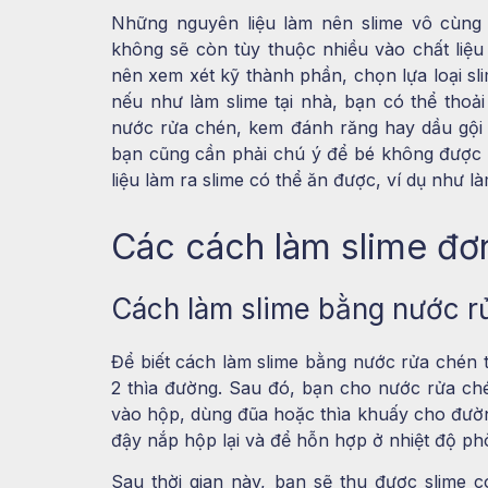
Những nguyên liệu làm nên slime vô cùng
không sẽ còn tùy thuộc nhiều vào chất liệu
nên xem xét kỹ thành phần, chọn lựa loại sl
nếu như làm slime tại nhà, bạn có thể thoải
nước rửa chén, kem đánh răng hay dầu gội đ
bạn cũng cần phải chú ý để bé không được 
liệu làm ra slime có thể ăn được, ví dụ như 
Các cách làm slime đơn
Cách làm slime bằng nước 
Để biết cách làm slime bằng nước rửa chén 
2 thìa đường. Sau đó, bạn cho nước rửa ché
vào hộp, dùng đũa hoặc thìa khuấy cho đườn
đậy nắp hộp lại và để hỗn hợp ở nhiệt độ ph
Sau thời gian này, bạn sẽ thu được slime