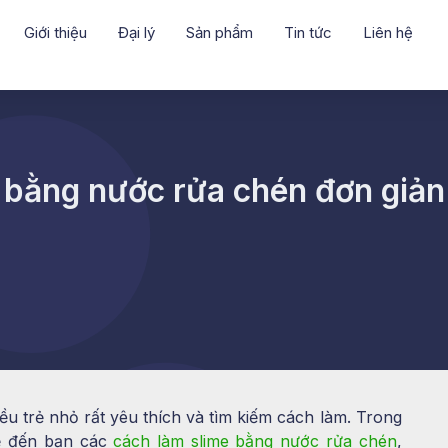
Giới thiệu
Đại lý
Sản phẩm
Tin tức
Liên hệ
 bằng nước rửa chén đơn giản
ều trẻ nhỏ rất yêu thích và tìm kiếm cách làm. Trong
sẻ đến bạn các
cách làm slime bằng nước rửa chén
,