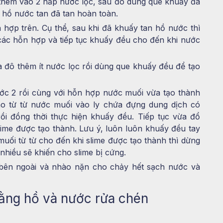
i thêm vào 2 nắp nước lọc, sau đó dùng que khuấy đã
 hồ nước tan đã tan hoàn toàn.
hợp trên. Cụ thể, sau khi đã khuấy tan hồ nước thì
ác hỗn hợp và tiếp tục khuấy đều cho đến khi nước
à đô thêm ít nước lọc rồi dùng que khuấy đều để tạo
ớc 2 rồi cùng với hỗn hợp nước muối vừa tạo thành
cho từ từ nước muối vào ly chứa đựng dung dịch có
i đồng thời thực hiện khuấy đều. Tiếp tục vừa đổ
ime được tạo thành. Lưu ý, luôn luôn khuấy đều tay
uối từ từ cho đến khi slime được tạo thành thì dừng
nhiều sẽ khiến cho slime bị cứng.
 bên ngoài và nhào nặn cho chảy hết sạch nước và
ằng hồ và nước rửa chén