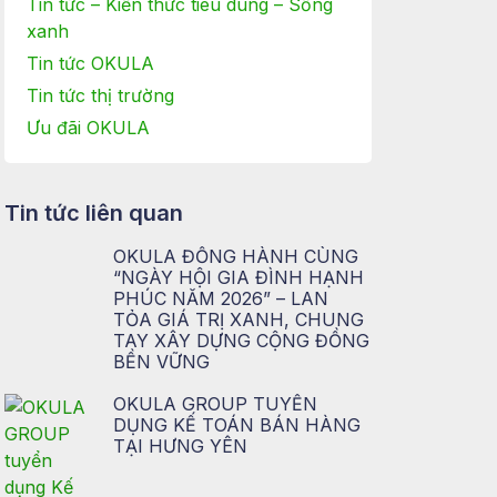
Tin tức – Kiến thức tiêu dùng – Sống
xanh
Tin tức OKULA
Tin tức thị trường
Ưu đãi OKULA
Tin tức liên quan
OKULA ĐỒNG HÀNH CÙNG
“NGÀY HỘI GIA ĐÌNH HẠNH
PHÚC NĂM 2026” – LAN
TỎA GIÁ TRỊ XANH, CHUNG
TAY XÂY DỰNG CỘNG ĐỒNG
BỀN VỮNG
OKULA GROUP TUYỂN
DỤNG KẾ TOÁN BÁN HÀNG
TẠI HƯNG YÊN