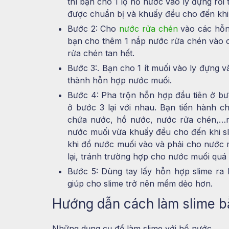
thì bạn cho 1 lọ hồ nước vào ly đựng rồ
được chuẩn bị và khuấy đều cho đến khi
Bước 2: Cho
nước rửa chén
vào các hỗn 
bạn cho thêm 1 nắp nước rửa chén vào c
rửa chén tan hết.
Bước 3:. Bạn cho 1 ít muối vào ly đựng v
thành hỗn hợp nước muối.
Bước 4: Pha trộn hỗn hợp đầu tiên ở bư
ở bước 3 lại với nhau. Bạn tiến hành 
chứa nước, hồ nước, nước rửa chén,…rồ
nước muối vừa khuấy đều cho đến khi sl
khi đổ nước muối vào và phải cho nước m
lại, tránh trường hợp cho nước muối quá 
Bước 5: Dùng tay lấy hỗn hợp slime ra
giúp cho slime trở nên mềm dẻo hơn.
Hướng dẫn cách làm slime b
Những dụng cụ để làm slime với hồ nước