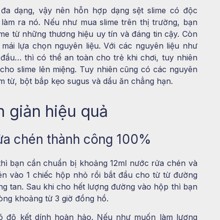
 đa dạng, vậy nên hỗn hợp dạng sệt slime có độc
 làm ra nó. Nếu như mua slime trên thị trường, bạn
ime từ những thương hiệu uy tín và đáng tin cậy. Còn
 mái lựa chọn nguyên liệu. Với các nguyên liệu như
ầu… thì có thể an toàn cho trẻ khi chơi, tuy nhiên
cho slime lên miệng. Tuy nhiên cũng có các nguyên
làm từ, bột bắp kẹo sugus và dầu ăn chẳng hạn.
 giản hiệu quả
rửa chén thành công 100%
thì bạn cần chuẩn bị khoảng 12ml nước rửa chén và
n vào 1 chiếc hộp nhỏ rồi bắt đầu cho từ từ đường
g tan. Sau khi cho hết lượng đường vào hộp thì bạn
òng khoảng từ 3 giờ đồng hồ.
 có độ kết dính hoàn hảo. Nếu như muốn làm lượng