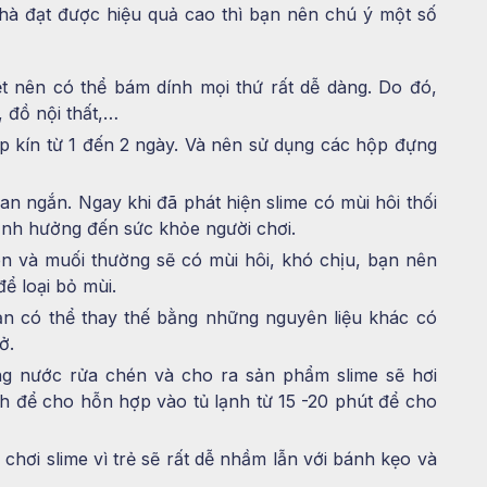
hà đạt được hiệu quả cao thì bạn nên chú ý một số
ệt nên có thể bám dính mọi thứ rất dễ dàng. Do đó,
 đồ nội thất,…
p kín từ 1 đến 2 ngày. Và nên sử dụng các hộp đựng
ian ngắn. Ngay khi đã phát hiện slime có mùi hôi thối
ảnh hưởng đến sức khỏe người chơi.
n và muối thường sẽ có mùi hôi, khó chịu, bạn nên
ể loại bỏ mùi.
ạn có thể thay thế bằng những nguyên liệu khác có
ở.
ng nước rửa chén và cho ra sản phẩm slime sẽ hơi
h để cho hỗn hợp vào tủ lạnh từ 15 -20 phút để cho
chơi slime vì trẻ sẽ rất dễ nhầm lẫn với bánh kẹo và