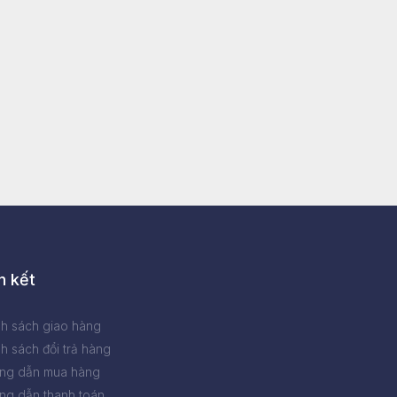
n kết
nh sách giao hàng
h sách đổi trả hàng
ng dẫn mua hàng
ng dẫn thanh toán