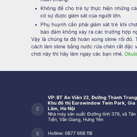
Không để cho trẻ tự thực hiện những c
có sự được giám sát của người lớn.
Phụ huynh cần phải giám sát trẻ khi chơi
bảo đảm không xảy ra các trường hợp n
Vậy là chúng ta đã hoàn xong slime rồi đó.
cách làm slime bằng nước rửa chén rất đặc 
chơi này thì hãy làm ngay các bạn nhé.
Okul
VP: BT An Viên 22, Đường Thành Trung
Khu đô thị Eurowindow Twin Park, Gia
Lâm, Hà Nội
Nhà máy sản xuất: Đường tỉnh 379, xã Tân
Tiến, Văn Giang, Hưng Yên
Hotline: 0877 668 118