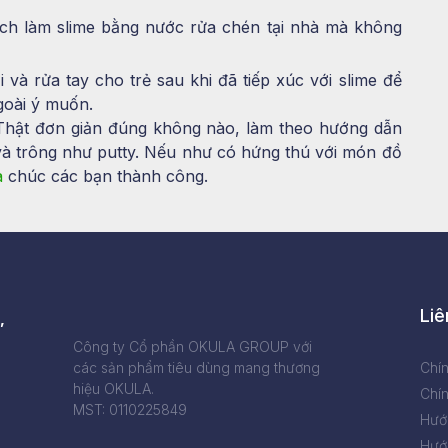
ách làm slime bằng nước rửa chén tại nhà mà không
 và rửa tay cho trẻ sau khi đã tiếp xúc với slime để
goài ý muốn.
 Thật đơn giản đúng không nào, làm theo hướng dẫn
và trông như putty. Nếu như có hứng thú với món đồ
a
chúc các bạn thành công.
Liê
,
Công ty Cổ phần OKULA GROUP với
các sản phẩm tiêu dùng mang thương
Chí
hiệu OKULA.
Chín
MST: 0110225849
Hướ
Hướ