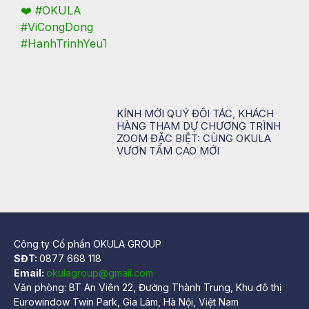
KÍNH MỜI QUÝ ĐỐI TÁC, KHÁCH
HÀNG THAM DỰ CHƯƠNG TRÌNH
ZOOM ĐẶC BIỆT: CÙNG OKULA
VƯƠN TẦM CAO MỚI
Công ty Cổ phần OKULA GROUP
SĐT:
0877 668 118
Email:
okulagroup@gmail.com
Văn phòng: BT An Viên 22, Đường Thành Trung, Khu đô thị
Eurowindow Twin Park, Gia Lâm, Hà Nội, Việt Nam