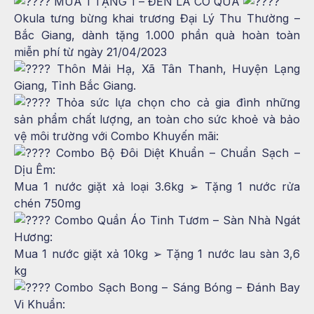
MUA 1 TẶNG 1 – ĐẾN LÀ CÓ QUÀ
Okula tưng bừng khai trương Đại Lý Thu Thường –
Bắc Giang, dành tặng 1.000 phần quà hoàn toàn
miễn phí từ ngày 21/04/2023
Thôn Mải Hạ, Xã Tân Thanh, Huyện Lạng
Giang, Tỉnh Bắc Giang.
Thỏa sức lựa chọn cho cả gia đình những
sản phẩm chất lượng, an toàn cho sức khoẻ và bảo
vệ môi trường với Combo Khuyến mãi:
Combo Bộ Đôi Diệt Khuẩn – Chuẩn Sạch –
Dịu Êm:
Mua 1 nước giặt xả loại 3.6kg ➢ Tặng 1 nước rửa
chén 750mg
Combo Quần Áo Tinh Tươm – Sàn Nhà Ngát
Hương:
Mua 1 nước giặt xả 10kg ➢ Tặng 1 nước lau sàn 3,6
kg
Combo Sạch Bong – Sáng Bóng – Đánh Bay
Vi Khuẩn: