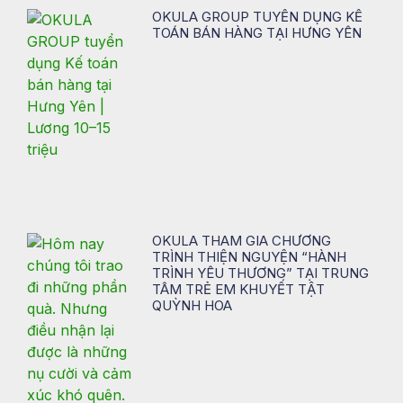
OKULA GROUP TUYỂN DỤNG KẾ
TOÁN BÁN HÀNG TẠI HƯNG YÊN
OKULA THAM GIA CHƯƠNG
TRÌNH THIỆN NGUYỆN “HÀNH
TRÌNH YÊU THƯƠNG” TẠI TRUNG
TÂM TRẺ EM KHUYẾT TẬT
QUỲNH HOA