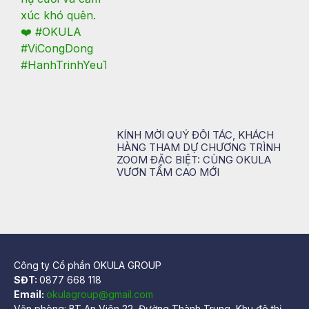
KÍNH MỜI QUÝ ĐỐI TÁC, KHÁCH
HÀNG THAM DỰ CHƯƠNG TRÌNH
ZOOM ĐẶC BIỆT: CÙNG OKULA
VƯƠN TẦM CAO MỚI
Công ty Cổ phần OKULA GROUP
SĐT:
0877 668 118
Email:
okulagroup@gmail.com
Văn phòng: BT An Viên 22, Đường Thành Trung, Khu đô thị