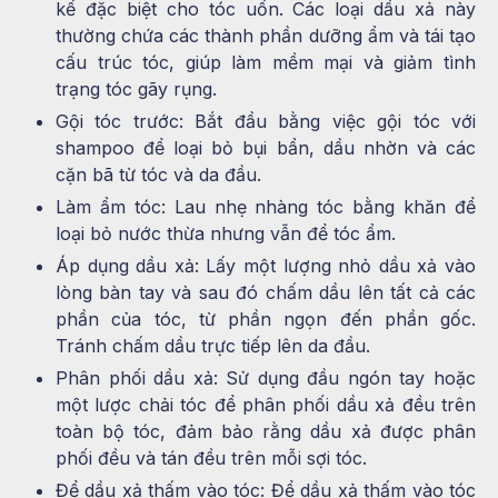
kế đặc biệt cho tóc uốn. Các loại dầu xả này
thường chứa các thành phần dưỡng ẩm và tái tạo
cấu trúc tóc, giúp làm mềm mại và giảm tình
trạng tóc gãy rụng.
Gội tóc trước: Bắt đầu bằng việc gội tóc với
shampoo để loại bỏ bụi bẩn, dầu nhờn và các
cặn bã từ tóc và da đầu.
Làm ẩm tóc: Lau nhẹ nhàng tóc bằng khăn để
loại bỏ nước thừa nhưng vẫn để tóc ẩm.
Áp dụng dầu xả: Lấy một lượng nhỏ dầu xả vào
lòng bàn tay và sau đó chấm dầu lên tất cả các
phần của tóc, từ phần ngọn đến phần gốc.
Tránh chấm dầu trực tiếp lên da đầu.
Phân phối dầu xả: Sử dụng đầu ngón tay hoặc
một lược chải tóc để phân phối dầu xả đều trên
toàn bộ tóc, đảm bảo rằng dầu xả được phân
phối đều và tán đều trên mỗi sợi tóc.
Để dầu xả thấm vào tóc: Để dầu xả thấm vào tóc