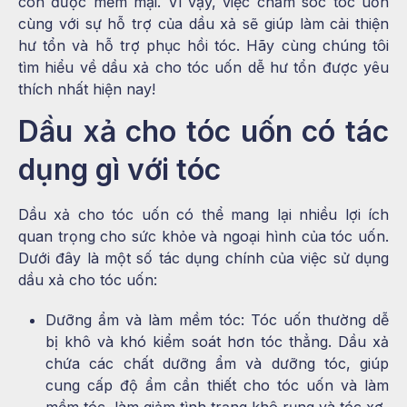
còn được mềm mại. Vì vậy, việc chăm sóc tóc uốn
cùng với sự hỗ trợ của dầu xả sẽ giúp làm cải thiện
hư tổn và hỗ trợ phục hồi tóc. Hãy cùng chúng tôi
tìm hiểu về dầu xả cho tóc uốn dễ hư tổn được yêu
thích nhất hiện nay!
Dầu xả cho tóc uốn có tác
dụng gì với tóc
Dầu xả cho tóc uốn có thể mang lại nhiều lợi ích
quan trọng cho sức khỏe và ngoại hình của tóc uốn.
Dưới đây là một số tác dụng chính của việc sử dụng
dầu xả cho tóc uốn:
Dưỡng ẩm và làm mềm tóc: Tóc uốn thường dễ
bị khô và khó kiểm soát hơn tóc thẳng. Dầu xả
chứa các chất dưỡng ẩm và dưỡng tóc, giúp
cung cấp độ ẩm cần thiết cho tóc uốn và làm
mềm tóc, làm giảm tình trạng khô rụng và tóc xơ.