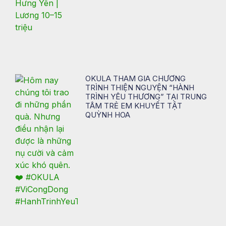
OKULA THAM GIA CHƯƠNG
TRÌNH THIỆN NGUYỆN “HÀNH
TRÌNH YÊU THƯƠNG” TẠI TRUNG
TÂM TRẺ EM KHUYẾT TẬT
QUỲNH HOA