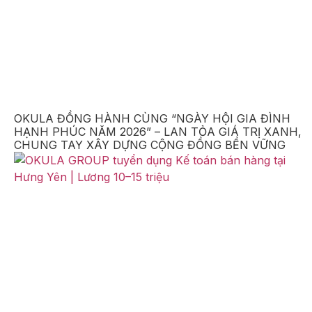
OKULA ĐỒNG HÀNH CÙNG “NGÀY HỘI GIA ĐÌNH
HẠNH PHÚC NĂM 2026” – LAN TỎA GIÁ TRỊ XANH,
CHUNG TAY XÂY DỰNG CỘNG ĐỒNG BỀN VỮNG