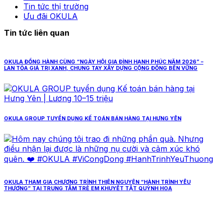
Tin tức thị trường
Ưu đãi OKULA
Tin tức liên quan
OKULA ĐỒNG HÀNH CÙNG “NGÀY HỘI GIA ĐÌNH HẠNH PHÚC NĂM 2026” –
LAN TỎA GIÁ TRỊ XANH, CHUNG TAY XÂY DỰNG CỘNG ĐỒNG BỀN VỮNG
OKULA GROUP TUYỂN DỤNG KẾ TOÁN BÁN HÀNG TẠI HƯNG YÊN
OKULA THAM GIA CHƯƠNG TRÌNH THIỆN NGUYỆN “HÀNH TRÌNH YÊU
THƯƠNG” TẠI TRUNG TÂM TRẺ EM KHUYẾT TẬT QUỲNH HOA