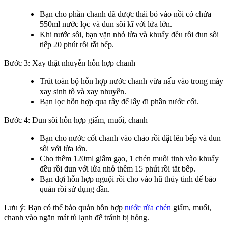
Bạn cho phần chanh đã được thái bỏ vào nồi có chứa
550ml nước lọc và đun sôi kĩ với lửa lớn.
Khi nước sôi, bạn vặn nhỏ lửa và khuấy đều rồi đun sôi
tiếp 20 phút rồi tắt bếp.
Bước 3: Xay thật nhuyễn hỗn hợp chanh
Trút toàn bộ hỗn hợp nước chanh vừa nấu vào trong máy
xay sinh tố và xay nhuyễn.
Bạn lọc hỗn hợp qua rây để lấy đi phần nước cốt.
Bước 4: Đun sôi hỗn hợp giấm, muối, chanh
Bạn cho nước cốt chanh vào chảo rồi đặt lên bếp và đun
sôi với lửa lớn.
Cho thêm 120ml giấm gạo, 1 chén muối tinh vào khuấy
đều rồi đun với lửa nhỏ thêm 15 phút rồi tắt bếp.
Bạn đợi hỗn hợp nguội rồi cho vào hũ thủy tinh để bảo
quản rồi sử dụng dần.
Lưu ý: Bạn có thể bảo quản hỗn hợp
nước rửa chén
giấm, muối,
chanh vào ngăn mát tủ lạnh để tránh bị hỏng.