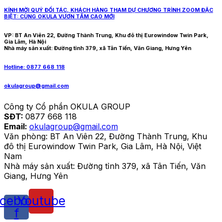
KÍNH MỜI QUÝ ĐỐI TÁC, KHÁCH HÀNG THAM DỰ CHƯƠNG TRÌNH ZOOM ĐẶC
BIỆT: CÙNG OKULA VƯƠN TẦM CAO MỚI
VP: BT An Viên 22, Đường Thành Trung, Khu đô thị Eurowindow Twin Park,
Gia Lâm, Hà Nội
Nhà máy sản xuất: Đường tỉnh 379, xã Tân Tiến, Văn Giang, Hưng Yên
Hotline: 0877 668 118
okulagroup@gmail.com
Công ty Cổ phần OKULA GROUP
SĐT:
0877 668 118
Email:
okulagroup@gmail.com
Văn phòng: BT An Viên 22, Đường Thành Trung, Khu
đô thị Eurowindow Twin Park, Gia Lâm, Hà Nội, Việt
Nam
Nhà máy sản xuất: Đường tỉnh 379, xã Tân Tiến, Văn
Giang, Hưng Yên
cebook-
Youtube
f