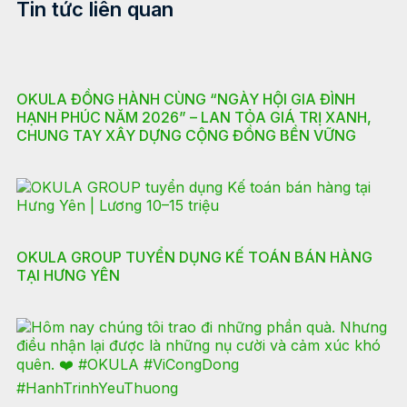
Tin tức liên quan
OKULA ĐỒNG HÀNH CÙNG “NGÀY HỘI GIA ĐÌNH
HẠNH PHÚC NĂM 2026” – LAN TỎA GIÁ TRỊ XANH,
CHUNG TAY XÂY DỰNG CỘNG ĐỒNG BỀN VỮNG
OKULA GROUP TUYỂN DỤNG KẾ TOÁN BÁN HÀNG
TẠI HƯNG YÊN