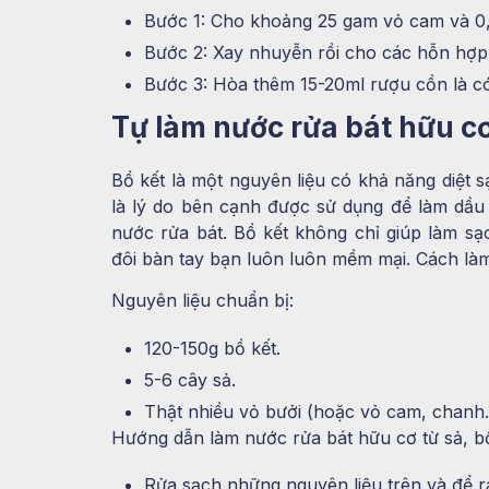
Bước 1: Cho khoảng 25 gam vỏ cam và 0,5
Bước 2: Xay nhuyễn rồi cho các hỗn hợp
Bước 3: Hòa thêm 15-20ml rượu cồn là c
Tự làm nước rửa bát hữu c
Bồ kết là một nguyên liệu có khả năng diệt s
là lý do bên cạnh được sử dụng để làm dầu
nước rửa bát. Bồ kết không chỉ giúp làm sạ
đôi bàn tay bạn luôn luôn mềm mại. Cách là
Nguyên liệu chuẩn bị:
120-150g bồ kết.
5-6 cây sả.
Thật nhiều vỏ bưởi (hoặc vỏ cam, chanh
Hướng dẫn làm nước rửa bát hữu cơ từ sả, bồ
Rửa sạch những nguyên liệu trên và để r