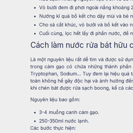
Vỏ bưởi đem đi phơi ngoài nắng khoảng 2
Nướng kĩ quả bồ kết cho dậy mùi và bẻ n
Cho sả cắt khúc, vỏ bưởi và bồ kết vào n
Cuối cùng, lọc hết lấy đi phần nước, để 
Cách làm nước rửa bát hữu 
Là một nguyên liệu rất dễ tìm và được sử dụ
trong cám gạo có chứa những thành phần c
Tryptophan, Sodium… Tuy đem lại hiệu quả t
toàn không hề gây độc hại và ảnh hưởng đến
khi chén bát được rửa sạch boong, kể cả cá
Nguyên liệu bao gồm:
3-4 muỗng canh cám gạo.
250-350ml nước lạnh.
Các bước thực hiện: