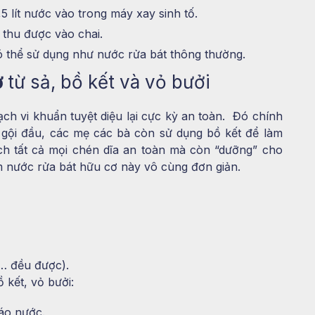
 lít nước vào trong máy xay sinh tố.
 thu được vào chai.
ó thể sử dụng như nước rửa bát thông thường.
ơ
từ sả, bồ kết và vỏ bưởi
ạch vi khuẩn tuyệt diệu lại cực kỳ an toàn. Đó chính
 gội đầu, các mẹ các bà còn sử dụng bồ kết để làm
ch tất cả mọi chén dĩa an toàn mà còn “dưỡng” cho
m nước rửa bát hữu cơ này vô cùng đơn giản.
… đều được).
 kết, vỏ bưởi:
áo nước.