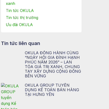
xanh
Tin tức OKULA
Tin tức thị trường
Ưu đãi OKULA
Tin tức liên quan
OKULA ĐỒNG HÀNH CÙNG
“NGÀY HỘI GIA ĐÌNH HẠNH
PHÚC NĂM 2026” – LAN
TỎA GIÁ TRỊ XANH, CHUNG
TAY XÂY DỰNG CỘNG ĐỒNG
BỀN VỮNG
OKULA GROUP TUYỂN
DỤNG KẾ TOÁN BÁN HÀNG
TẠI HƯNG YÊN