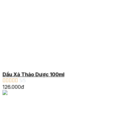
Dầu Xả Thảo Dược 100ml





5/5
126.000đ