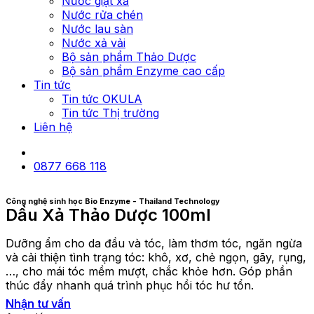
Nước giặt xả
Nước rửa chén
Nước lau sàn
Nước xả vải
Bộ sản phẩm Thảo Dược
Bộ sản phẩm Enzyme cao cấp
Tin tức
Tin tức OKULA
Tin tức Thị trường
Liên hệ
0877 668 118
Công nghệ sinh học Bio Enzyme - Thailand Technology
Dầu Xả Thảo Dược 100ml
Dưỡng ẩm cho da đầu và tóc, làm thơm tóc, ngăn ngừa
và cải thiện tình trạng tóc: khô, xơ, chẻ ngọn, gãy, rụng,
…, cho mái tóc mềm mượt, chắc khỏe hơn. Góp phần
thúc đẩy nhanh quá trình phục hồi tóc hư tổn.
Nhận tư vấn