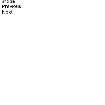
Bảng giá
Previous
Next