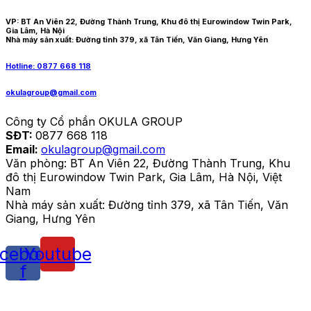
VP: BT An Viên 22, Đường Thành Trung, Khu đô thị Eurowindow Twin Park,
Gia Lâm, Hà Nội
Nhà máy sản xuất: Đường tỉnh 379, xã Tân Tiến, Văn Giang, Hưng Yên
Hotline: 0877 668 118
okulagroup@gmail.com
Công ty Cổ phần OKULA GROUP
SĐT:
0877 668 118
Email:
okulagroup@gmail.com
Văn phòng: BT An Viên 22, Đường Thành Trung, Khu
đô thị Eurowindow Twin Park, Gia Lâm, Hà Nội, Việt
Nam
Nhà máy sản xuất: Đường tỉnh 379, xã Tân Tiến, Văn
Giang, Hưng Yên
cebook-
Youtube
f