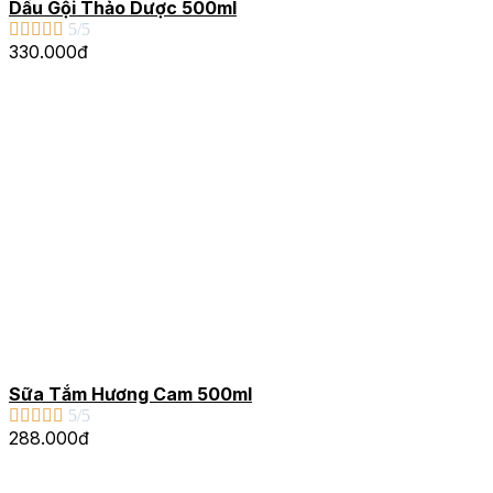
Dầu Gội Thảo Dược 500ml





5/5
330.000đ
Sữa Tắm Hương Cam 500ml





5/5
288.000đ