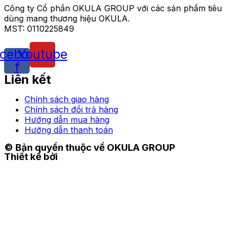
Công ty Cổ phần OKULA GROUP với các sản phẩm tiêu
dùng mang thương hiệu OKULA.
MST: 0110225849
cebook-
Youtube
f
Liên kết
Chính sách giao hàng
Chính sách đổi trả hàng
Hướng dẫn mua hàng
Hướng dẫn thanh toán
© Bản quyền thuộc về OKULA GROUP
Thiết kế bởi
TIME DESIGN