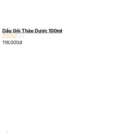
Dầu Gội Thảo Dược 100ml





5/5
116.000đ