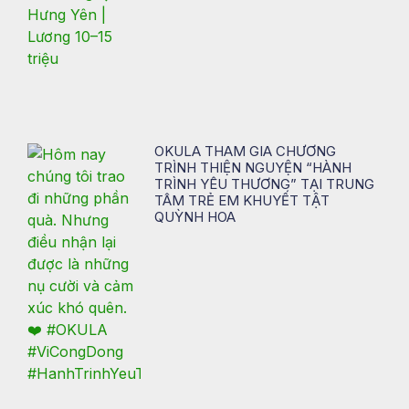
OKULA THAM GIA CHƯƠNG
TRÌNH THIỆN NGUYỆN “HÀNH
TRÌNH YÊU THƯƠNG” TẠI TRUNG
TÂM TRẺ EM KHUYẾT TẬT
QUỲNH HOA